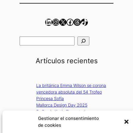
LinkedIn
Instagram
X
Facebook
Threads
TikTok
B
u
s
Artículos recientes
c
a
r
La británica Emma Wilson se corona
vencedora absoluta del 54 Trofeo
Princesa Sofía
Mallorca Design Day 2025
Es Racó d’Artà: El agroturismo que
combina naturaleza, paz y alta
Gestionar el consentimiento
cocina en Mallorca.
de cookies
XXIX Regata Illes Balears Clàssics