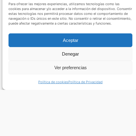
Para ofrecer las mejores experiencias, utilizamos tecnologías como las
2024
cookies para almacenar y/o acceder a la información del dispositivo. Consentir
Nacho Baltasar recibe un homenaje
estas tecnologías nos permitirá procesar datos como el comportamiento de
en Sa Ràpita tras su Participación en
navegación o IDs únicos en este sitio. No consentir o retirar el consentimiento,
puede afectar negativamente a ciertas características y funciones.
los Juegos Olímpicos de París 2024
Aceptar
Denegar
Ver preferencias
Política de cookies
Política de Privacidad