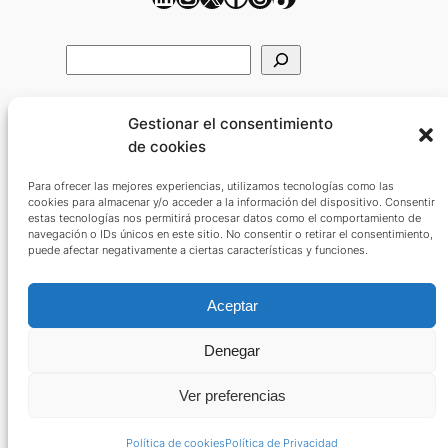
B
u
s
Artículos recientes
Gestionar el consentimiento
c
de cookies
a
r
Para ofrecer las mejores experiencias, utilizamos tecnologías como las
cookies para almacenar y/o acceder a la información del dispositivo. Consentir
La británica Emma Wilson se corona
estas tecnologías nos permitirá procesar datos como el comportamiento de
vencedora absoluta del 54 Trofeo
navegación o IDs únicos en este sitio. No consentir o retirar el consentimiento,
puede afectar negativamente a ciertas características y funciones.
Princesa Sofía
Mallorca Design Day 2025
Es Racó d’Artà: El agroturismo que
Aceptar
combina naturaleza, paz y alta
cocina en Mallorca.
Denegar
XXIX Regata Illes Balears Clàssics
2024
Ver preferencias
Nacho Baltasar recibe un homenaje
en Sa Ràpita tras su Participación en
Política de cookies
Política de Privacidad