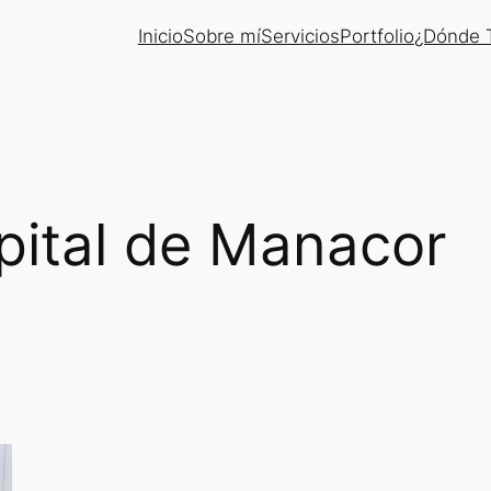
Inicio
Sobre mí
Servicios
Portfolio
¿Dónde T
pital de Manacor