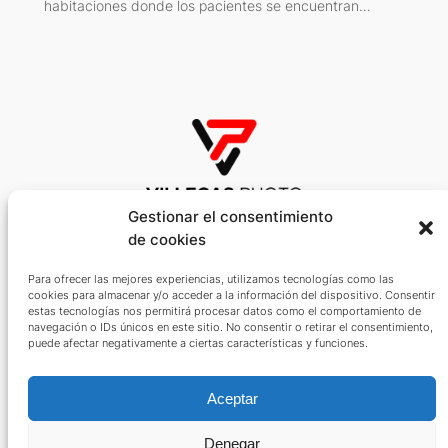
habitaciones donde los pacientes se encuentran…
Gestionar el consentimiento
de cookies
Fotógrafo especializado en Deportes, Artes Escénicas y
Retrato
Para ofrecer las mejores experiencias, utilizamos tecnologías como las
cookies para almacenar y/o acceder a la información del dispositivo. Consentir
Español
estas tecnologías nos permitirá procesar datos como el comportamiento de
navegación o IDs únicos en este sitio. No consentir o retirar el consentimiento,
Sobre mí
Privacidad
Social
puede afectar negativamente a ciertas características y funciones.
Politica de Privacidad
Linkedin
Aceptar
Términos y Condiciones
Twitter/X
Biografia
Politica de Cookies (UE)
Instagram
Contacta
Denegar
Facebook